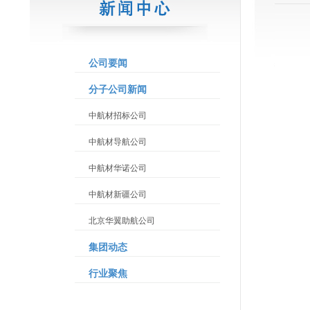
公司要闻
分子公司新闻
中航材招标公司
中航材导航公司
中航材华诺公司
中航材新疆公司
北京华翼助航公司
集团动态
行业聚焦