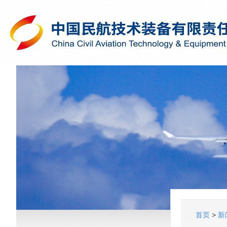
首页
>
新