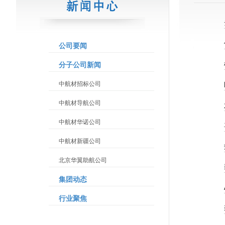
公司要闻
分子公司新闻
中航材招标公司
中航材导航公司
中航材华诺公司
中航材新疆公司
北京华翼助航公司
集团动态
行业聚焦