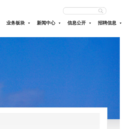
业务板块
新闻中心
信息公开
招聘信息