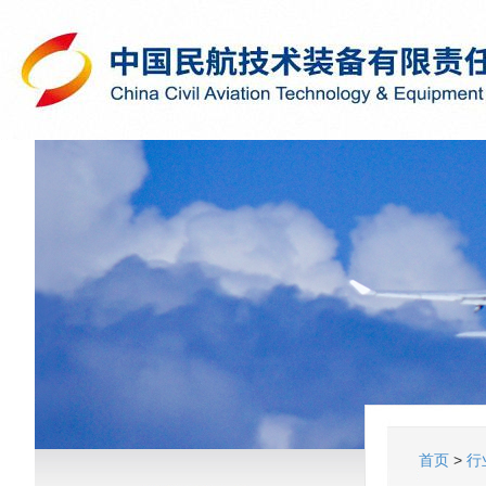
首页
>
行