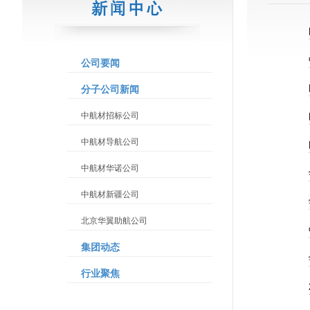
公司要闻
分子公司新闻
中航材招标公司
中航材导航公司
中航材华诺公司
中航材新疆公司
北京华翼助航公司
集团动态
行业聚焦